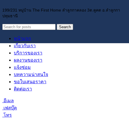
199/231 หมู่บ้าน The First Home ลำลูกกาคลอง 3ต.คูคต อ.ลำลูกกา
ปทุมธานี
Search
หน้าแรก
เกี่ยวกับเรา
บริการของเรา
ผลงานของเรา
แจ้งซ่อม
บทความน่าสนใจ
ขอใบเสนอราคา
ติดต่อเรา
อีเมล
เฟสบุ๊ค
โทร